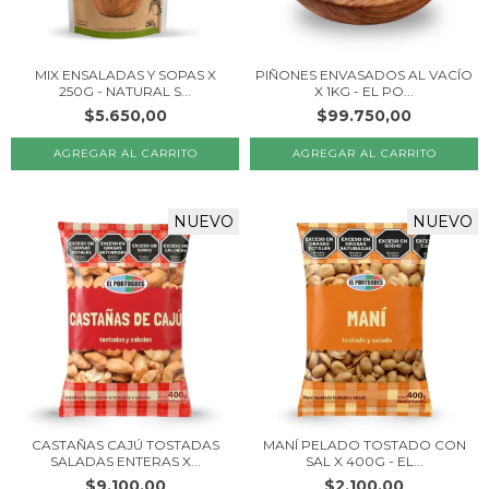
MIX ENSALADAS Y SOPAS X
PIÑONES ENVASADOS AL VACÍO
250G - NATURAL S...
X 1KG - EL PO...
$5.650,00
$99.750,00
NUEVO
NUEVO
CASTAÑAS CAJÚ TOSTADAS
MANÍ PELADO TOSTADO CON
SALADAS ENTERAS X...
SAL X 400G - EL...
$9.100,00
$2.100,00