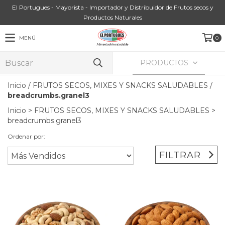
El Portugues - Mayorista - Importador y Distribuidor de Frutos secos y
Productos Naturales
MENÚ
0
PRODUCTOS
Inicio
/
FRUTOS SECOS, MIXES Y SNACKS SALUDABLES
/
breadcrumbs.granel3
Inicio
>
FRUTOS SECOS, MIXES Y SNACKS SALUDABLES
>
breadcrumbs.granel3
Ordenar por:
FILTRAR