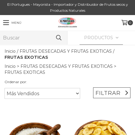
El Portugues - Mayorista - Importador y Distribuidor de Frutos secos y
Productos Naturales
MENÚ
0
PRODUCTOS
Inicio
/
FRUTAS DESECADAS Y FRUTAS EXOTICAS
/
FRUTAS EXOTICAS
Inicio
>
FRUTAS DESECADAS Y FRUTAS EXOTICAS
>
FRUTAS EXOTICAS
Ordenar por:
FILTRAR