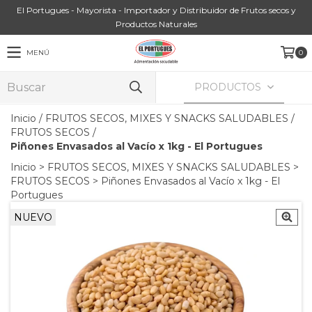
El Portugues - Mayorista - Importador y Distribuidor de Frutos secos y
Productos Naturales
MENÚ
0
PRODUCTOS
Inicio
/
FRUTOS SECOS, MIXES Y SNACKS SALUDABLES
/
FRUTOS SECOS
/
Piñones Envasados al Vacío x 1kg - El Portugues
Inicio
>
FRUTOS SECOS, MIXES Y SNACKS SALUDABLES
>
FRUTOS SECOS
>
Piñones Envasados al Vacío x 1kg - El
Portugues
NUEVO