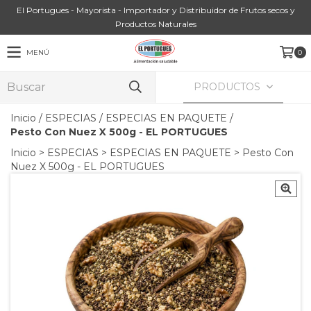
El Portugues - Mayorista - Importador y Distribuidor de Frutos secos y
Productos Naturales
MENÚ
0
PRODUCTOS
Inicio
/
ESPECIAS
/
ESPECIAS EN PAQUETE
/
Pesto Con Nuez X 500g - EL PORTUGUES
Inicio
>
ESPECIAS
>
ESPECIAS EN PAQUETE
>
Pesto Con
Nuez X 500g - EL PORTUGUES