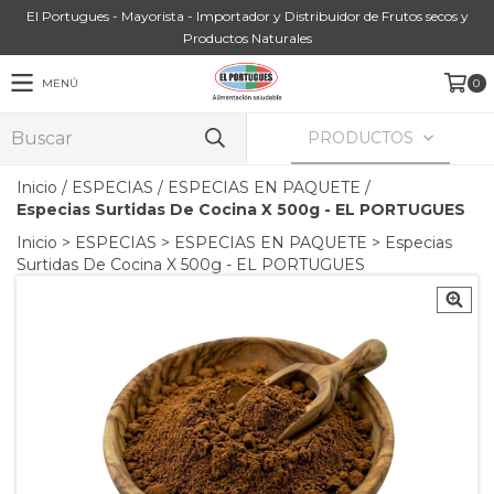
El Portugues - Mayorista - Importador y Distribuidor de Frutos secos y
Productos Naturales
MENÚ
0
PRODUCTOS
Inicio
/
ESPECIAS
/
ESPECIAS EN PAQUETE
/
Especias Surtidas De Cocina X 500g - EL PORTUGUES
Inicio
>
ESPECIAS
>
ESPECIAS EN PAQUETE
>
Especias
Surtidas De Cocina X 500g - EL PORTUGUES