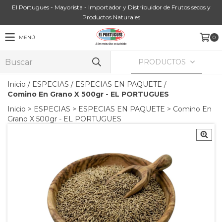
El Portugues - Mayorista - Importador y Distribuidor de Frutos secos y
Productos Naturales
MENÚ
0
PRODUCTOS
Inicio
/
ESPECIAS
/
ESPECIAS EN PAQUETE
/
Comino En Grano X 500gr - EL PORTUGUES
Inicio
>
ESPECIAS
>
ESPECIAS EN PAQUETE
>
Comino En
Grano X 500gr - EL PORTUGUES