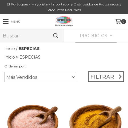
El Portugues - Mayorista - Importador y Distribuidor de Frutos secos y
Productos Naturales
MENÚ
0
PRODUCTOS
Inicio
/
ESPECIAS
Inicio
>
ESPECIAS
Ordenar por:
FILTRAR